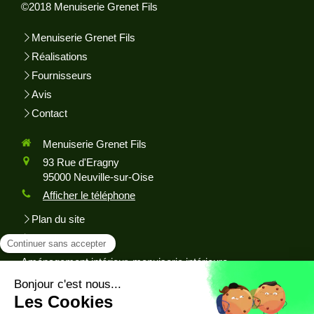
©2018 Menuiserie Grenet Fils
Menuiserie Grenet Fils
Réalisations
Fournisseurs
Avis
Contact
Menuiserie Grenet Fils
93 Rue d'Eragny
95000
Neuville-sur-Oise
Afficher le téléphone
Plan du site
Mentions légales
Aménagement intérieur, menuiserie intérieure,
aménagement de dressing, ebenisterie, fabrication de
meuble sur mesure, installation de fenêtres, restauration de
meuble, menuiserie extérieure