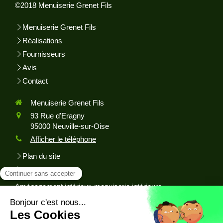
©2018 Menuiserie Grenet Fils
Menuiserie Grenet Fils
Réalisations
Fournisseurs
Avis
Contact
Menuiserie Grenet Fils
93 Rue d'Eragny
95000
Neuville-sur-Oise
Afficher le téléphone
Plan du site
Mentions légales
Aménagement intérieur, menuiserie intérieure,
aménagement de dressing, ebenisterie, fabrication de
meuble sur mesure, installation de fenêtres, restauration de
meuble, menuiserie extérieure